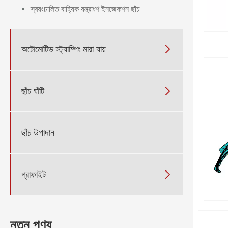
স্বয়ংচালিত বাহ্যিক যন্ত্রাংশ ইনজেকশন ছাঁচ
অটোমোটিভ স্ট্যাম্পিং মারা যায়

ছাঁচ ঘাঁটি

ছাঁচ উপাদান
গ্রাফাইট

নতুন পণ্য