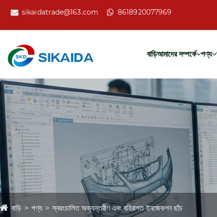
sikaidatrade@163.com
8618920077969
বাড়ি
আমাদের সম্পর্কে
পণ্য
বাড়ি
পণ্য
স্বয়ংচালিত অভ্যন্তরীণ এবং বহিরাগত ইনজেকশন ছাঁচ