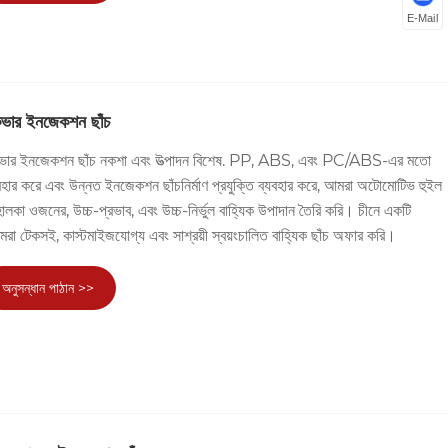
E-Mail
 কভার ইনজেকশন ছাঁচ
কভার ইনজেকশন ছাঁচ নকশা এবং উত্পাদন বিশেষ. PP, ABS, এবং PC/ABS-এর মতো
বহার করে এবং উন্নত ইনজেকশন ছাঁচনির্মাণ প্রযুক্তি ব্যবহার করে, আমরা অটোমোটিভ হুইল
লকা ওজনের, উচ্চ-প্রভাব, এবং উচ্চ-নির্ভুল বাহ্যিক উপাদান তৈরি করি। চীনে একটি
আমরা টেকসই, কাস্টমাইজযোগ্য এবং সাশ্রয়ী স্বয়ংচালিত বাহ্যিক ছাঁচ অফার করি।
অনুসন্ধান পাঠান >>