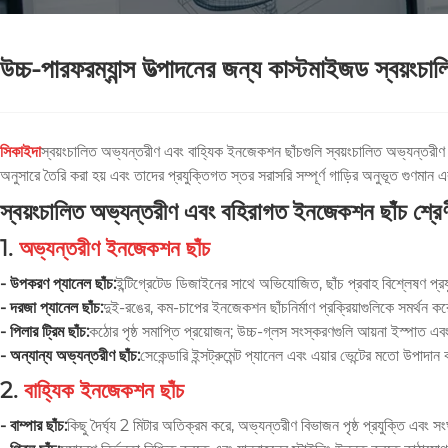
উচ্চ-পারফরম্যান্স উত্পাদনের জন্য কাস্টমাইজড স্বয়ং
সিকাইদা
স্বয়ংচালিত অভ্যন্তরীণ এবং বাহ্যিক ইনজেকশন ছাঁচগুলি স্বয়ংচালিত অভ্যন্তরীণ এ
অনুসারে তৈরি করা হয় এবং তাদের প্রযুক্তিগত স্তর সরাসরি সম্পূর্ণ গাড়ির অনুভূত গুণমান এব
স্বয়ংচালিত অভ্যন্তরীণ এবং বহিরাগত ইনজেকশন ছাঁচ শ্রে
1.
অভ্যন্তরীণ ইনজেকশন ছাঁচ
- উপকরণ প্যানেল ছাঁচ:
ইন্টিগ্রেটেড ডিজাইনের সাথে অভিযোজিত, ছাঁচ প্রবাহ বিশ্লেষণ প্রযু
- দরজা প্যানেল ছাঁচ:
দুই-রঙের, কম-চাপের ইনজেকশন ছাঁচনির্মাণ প্রক্রিয়াগুলিকে সমর্থন করে, এক
- পিলার ট্রিম ছাঁচ:
কঠোর পৃষ্ঠ সমাপ্তি প্রয়োজন; উচ্চ-গ্লস সংস্করণগুলি আয়না ইস্পাত এবং 
- অন্যান্য অভ্যন্তরীণ ছাঁচ:
সেকেন্ডারি ইন্সট্রুমেন্ট প্যানেল এবং এয়ার ভেন্টের মতো উপাদ
2.
বাহ্যিক ইনজেকশন ছাঁচ
- বাম্পার ছাঁচ:
কিছু দৈর্ঘ্য 2 মিটার অতিক্রম করে, অভ্যন্তরীণ বিভাজন পৃষ্ঠ প্রযুক্তি এবং স