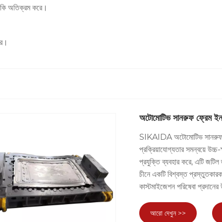
 এমনকি অতিক্রম করে।
রে।
অটোমোটিভ সানরুফ ফ্রেম ইন
SIKAIDA অটোমোটিভ সানরুফ ফ্র
প্রক্রিয়াযোগ্যতার সমন্বয়ে উ
প্রযুক্তি ব্যবহার করে, এটি জটিল 
চীনে একটি বিশ্বস্ত প্রস্তুতকা
কাস্টমাইজেশন পরিষেবা প্রদানের উ
আরো দেখুন >>