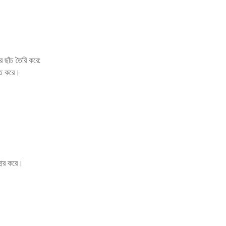
 ছাঁচ তৈরি করে:
ক্ত করে।
।
বহার করে।