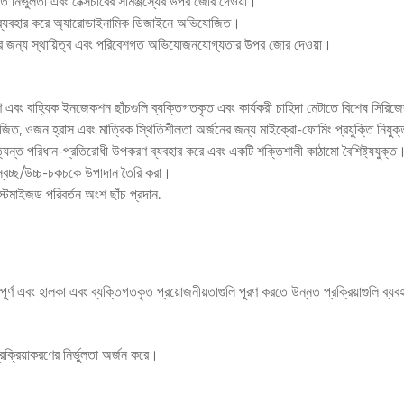
 নির্ভুলতা এবং টেক্সচারের সামঞ্জস্যের উপর জোর দেওয়া।
ত্র ব্যবহার করে অ্যারোডাইনামিক ডিজাইনে অভিযোজিত।
লনা করার জন্য স্থায়িত্ব এবং পরিবেশগত অভিযোজনযোগ্যতার উপর জোর দেওয়া।
এবং বাহ্যিক ইনজেকশন ছাঁচগুলি ব্যক্তিগতকৃত এবং কার্যকরী চাহিদা মেটাতে বিশেষ সিরিজের
জিত, ওজন হ্রাস এবং মাত্রিক স্থিতিশীলতা অর্জনের জন্য মাইক্রো-ফোমিং প্রযুক্তি নিযু
অত্যন্ত পরিধান-প্রতিরোধী উপকরণ ব্যবহার করে এবং একটি শক্তিশালী কাঠামো বৈশিষ্ট্যযুক্ত
, স্বচ্ছ/উচ্চ-চকচকে উপাদান তৈরি করা।
্টমাইজড পরিবর্তন অংশ ছাঁচ প্রদান.
ূর্ণ এবং হালকা এবং ব্যক্তিগতকৃত প্রয়োজনীয়তাগুলি পূরণ করতে উন্নত প্রক্রিয়াগুলি ব্য
্রক্রিয়াকরণের নির্ভুলতা অর্জন করে।