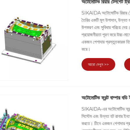
অটোমোটিভ রিয়ার টেলগেট ট্র
SIKAIDA অটোমোটিভ রিয়ার টেইলগ
তৈরির একটি মূল উপাদান, উন্নত হট
উপকরণ এবং সুবিধার পরিচয় দেয়। 
প্রয়োজনীয়তা পূরণ করে উচ্চ-মানে
একজন পেশাদার প্রস্তুতকারক হিসা
করে।
আরো দেখুন >>
অটোমোটিভ ফ্রন্ট বাম্পার বড
SIKAIDA-এর অটোমোটিভ ফ্রন্
সিস্টেম এবং উন্নত হট রানার ইনজে
করতে। চীনে একজন পেশাদার প্রস্ত