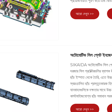
প্রয়োজনীয়তা পূরণ করে এবং বিভি
আরো দেখুন >>
অটোমোটিভ সিল প্লেট ইনজেক
SIKAIDA অটোমোটিভ সিল প্লেট ই
দরজার সিল প্রটেক্টরগুলির ব্যা
ছাঁচ ইস্পাত থেকে তৈরি, এতে উচ্চ 
স্বয়ংচালিত ছাঁচ প্রস্তুতকারক
যানবাহনগুলিকে দক্ষতার সাথে উচ্চ
কাস্টমাইজযোগ্য ছাঁচ সমাধান সর
আরো দেখুন >>