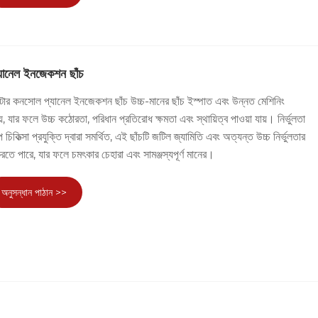
যানেল ইনজেকশন ছাঁচ
 কনসোল প্যানেল ইনজেকশন ছাঁচ উচ্চ-মানের ছাঁচ ইস্পাত এবং উন্নত মেশিনিং
হয়, যার ফলে উচ্চ কঠোরতা, পরিধান প্রতিরোধ ক্ষমতা এবং স্থায়িত্ব পাওয়া যায়। নির্ভুলতা
িত্সা প্রযুক্তি দ্বারা সমর্থিত, এই ছাঁচটি জটিল জ্যামিতি এবং অত্যন্ত উচ্চ নির্ভুলতার
রতে পারে, যার ফলে চমৎকার চেহারা এবং সামঞ্জস্যপূর্ণ মানের।
অনুসন্ধান পাঠান >>