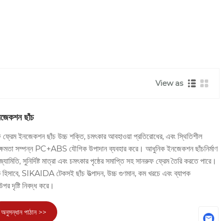
View as
জেকশন ছাঁচ
েম ইনজেকশন ছাঁচ উচ্চ শক্তি, চমৎকার আবহাওয়া প্রতিরোধের, এবং স্থিতিশীল
চ্চ-ক্ষমতা সম্পন্ন PC+ABS যৌগিক উপাদান ব্যবহার করে। আধুনিক ইনজেকশন ছাঁচনির্মাণ
জ্যামিতি, সুনির্দিষ্ট মাত্রা এবং চমৎকার পৃষ্ঠের সমাপ্তি সহ সানরুফ ফ্রেম তৈরি করতে পারে।
রক হিসাবে, SIKAIDA টেকসই ছাঁচ উত্পাদন, উচ্চ গুণমান, কম খরচে এবং ব্যাপক
পর দৃষ্টি নিবদ্ধ করে।
অনুসন্ধান পাঠান >>