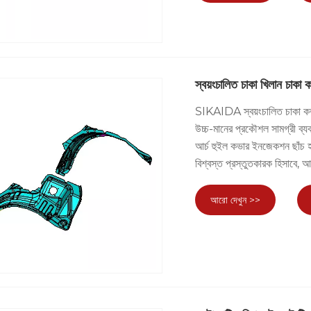
স্বয়ংচালিত চাকা খিলান চাকা
SIKAIDA স্বয়ংচালিত চাকা 
উচ্চ-মানের প্রকৌশল সামগ্রী ব্য
আর্চ হুইল কভার ইনজেকশন ছাঁচ হা
বিশ্বস্ত প্রস্তুতকারক হিসাবে, 
আরো দেখুন >>