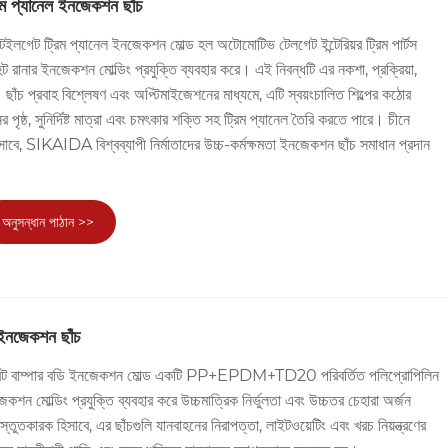
িম প্যানেল ইনজেকশন ছাঁচ
েট ট্রিম প্যানেল ইনজেকশন মোল্ড হল অটোমোটিভ টেলগেট ইন্টেরিয়র ট্রিম পার্টস
 রানার ইনজেকশন মোল্ডিং প্রযুক্তি ব্যবহার করে। এই নিবন্ধটি এর নকশা, প্রক্রিয়া,
ছাঁচ প্রবাহ বিশ্লেষণ এবং অপ্টিমাইজেশনের মাধ্যমে, এটি স্বয়ংচালিত শিল্পের কঠোর
র পৃষ্ঠ, সুনির্দিষ্ট মাত্রা এবং চমৎকার শক্তি সহ ট্রিম প্যানেল তৈরি করতে পারে। চীনে
বে, SIKAIDA বিশ্বব্যাপী নির্মাতাদের উচ্চ-কর্মক্ষমতা ইনজেকশন ছাঁচ সমাধান প্রদান
অনুসন্ধান পাঠান >>
ি ইনজেকশন ছাঁচ
ট বাম্পার বডি ইনজেকশন মোল্ড একটি PP+EPDM+TD20 পরিবর্তিত পলিপ্রোপিলিন
কশন মোল্ডিং প্রযুক্তি ব্যবহার করে উচ্চমাত্রিক নির্ভুলতা এবং উচ্চতর চেহারা অর্জন
ুতকারক হিসাবে, এর ছাঁচগুলি যানবাহনের নিরাপত্তা, লাইটওয়েটিং এবং খরচ নিয়ন্ত্রণের