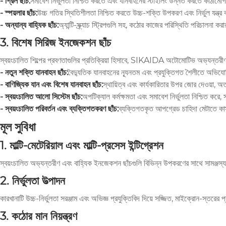
- গ্রিল ছাঁচ:
সমাবেশ নির্ভুলতা নিশ্চিত করতে এবং যানবাহনের স্টাইলিং উন্নত করতে কাঠামোগত
- স্পয়লার ছাঁচ:
উচ্চ গতির স্থিতিশীলতা নিশ্চিত করতে উচ্চ-শক্তি উপকরণ এবং নির্ভুল যন্
- অন্যান্য বাহ্যিক ছাঁচ:
অ্যান্টি-স্ক্র্যাচ স্ট্রিপগুলি সহ, কঠোর কাজের পরিস্থিতি পরিচা
3. বিশেষ সিরিজ ইনজেকশন ছাঁচ
স্বয়ংচালিত শিল্পের প্রবণতাগুলির প্রতিক্রিয়া হিসাবে, SIKAIDA অটোমোটিভ অভ্যন্তরীণ 
- নতুন শক্তি যানবাহন ছাঁচ:
বৈদ্যুতিক যানবাহনের ন্যূনতম এবং প্রযুক্তিগত শৈলীতে অভিযো
- বাণিজ্যিক যান এবং বিশেষ যানবাহন ছাঁচ:
স্থায়িত্ব এবং কার্যকারিতার উপর জোর দেওয়া, 
- স্বয়ংচালিত আলো সিস্টেম ছাঁচ:
অপটিক্যাল কর্মক্ষমতা এবং সমাবেশ নির্ভুলতা নিশ্চিত করে
- স্বয়ংচালিত পরিবর্তন এবং ব্যক্তিগতকরণ ছাঁচ:
ব্যক্তিগতকৃত আপগ্রেড চাহিদা মেটাতে কাস
মূল সুবিধা
1. মাল্টি-মেটেরিয়াল এবং মাল্টি-প্রসেস ইন্টিগ্রেশন
স্বয়ংচালিত অভ্যন্তরীণ এবং বাহ্যিক ইনজেকশন ছাঁচগুলি বিভিন্ন উপকরণের সাথে সামঞ্জস্যপ
2. নির্ভুলতা উত্পাদন
কারখানাটি উচ্চ-নির্ভুলতা সরঞ্জাম এবং অভিজ্ঞ প্রযুক্তিবিদ দিয়ে সজ্জিত, মাইক্রোন-স্তরের প
3. কঠোর মান নিয়ন্ত্রণ