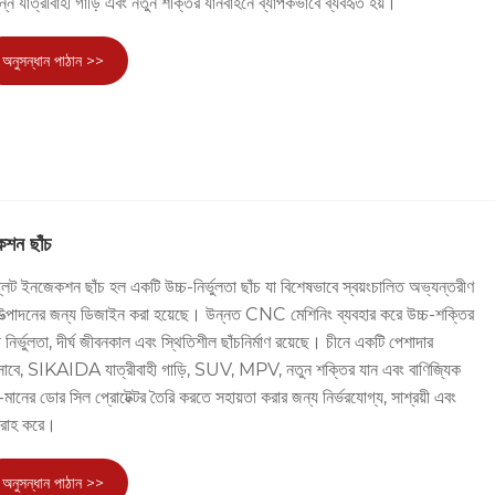
ন্ন যাত্রীবাহী গাড়ি এবং নতুন শক্তির যানবাহনে ব্যাপকভাবে ব্যবহৃত হয়।
অনুসন্ধান পাঠান >>
শন ছাঁচ
নজেকশন ছাঁচ হল একটি উচ্চ-নির্ভুলতা ছাঁচ যা বিশেষভাবে স্বয়ংচালিত অভ্যন্তরীণ
পক উত্পাদনের জন্য ডিজাইন করা হয়েছে। উন্নত CNC মেশিনিং ব্যবহার করে উচ্চ-শক্তির
নির্ভুলতা, দীর্ঘ জীবনকাল এবং স্থিতিশীল ছাঁচনির্মাণ রয়েছে। চীনে একটি পেশাদার
 হিসাবে, SIKAIDA যাত্রীবাহী গাড়ি, SUV, MPV, নতুন শক্তির যান এবং বাণিজ্যিক
-মানের ডোর সিল প্রোটেক্টর তৈরি করতে সহায়তা করার জন্য নির্ভরযোগ্য, সাশ্রয়ী এবং
বরাহ করে।
অনুসন্ধান পাঠান >>