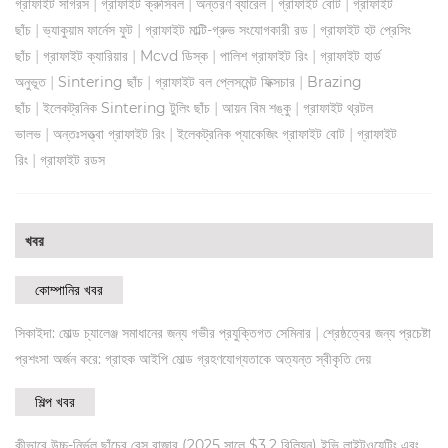
|
|
|
|
গ্রাফাইট সাগরস
গ্রাফাইট ক্রুসিবল
অন্তরণ ব্যারেল
গ্রাফাইট বোট
গ্রাফাইট
|
|
|
ছাঁচ
ভ্যাকুয়াম ফার্নেস ফুট
গ্রাফাইট মাল্টি-গ্রুভ সংযোগকারী রড
গ্রাফাইট হট প্রেসিং
|
|
|
|
ছাঁচ
গ্রাফাইট ক্যারিয়ার
Mcvd ডিস্ক
পালিশ গ্রাফাইট রিং
গ্রাফাইট হার্ড
|
|
|
অনুভূত
Sintering ছাঁচ
গ্রাফাইট বল প্লেসমেন্ট ফিক্সচার
Brazing
|
|
|
ছাঁচ
ইলেকট্রনিক Sintering টুলিং ছাঁচ
আয়ন বিম শঙ্কু
গ্রাফাইট থ্রটল
|
|
|
ভালভ
অন্তঃসত্ত্বা গ্রাফাইট রিং
ইলেকট্রনিক প্যাকেজিং গ্রাফাইট বোট
গ্রাফাইট
|
রিং
গ্রাফাইট রডস
খবর
কোম্পানির খবর
|
সিকাইদা: মোল্ড চ্যালেঞ্জ সমাধানের জন্য গভীর প্রযুক্তিগত সেমিনার
শ্রেষ্ঠত্বের জন্য প্রচেষ্টা
প্রশংসা অর্জন করে: গ্রাহক আইপি মোল্ড গ্রহণযোগ্যতাকে অত্যন্ত স্বীকৃতি দেয়
শিল্প খবর
কীভাবে উচ্চ-নির্ভুল ছাঁচের বেস বাজার (2025 সালে $3.2 বিলিয়ন) ইভি লাইটওয়েটিং এবং