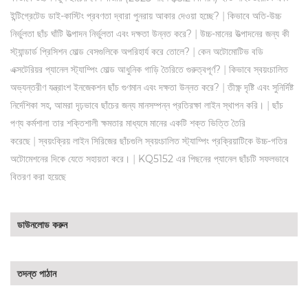
|
ইন্টিগ্রেটেড ডাই-কাস্টিং প্রবণতা দ্বারা পুনরায় আকার দেওয়া হচ্ছে?
কিভাবে অতি-উচ্চ
|
নির্ভুলতা ছাঁচ ঘাঁটি উত্পাদন নির্ভুলতা এবং দক্ষতা উন্নত করে?
উচ্চ-মানের উত্পাদনের জন্য কী
|
স্ট্যান্ডার্ড প্রিসিশন মোল্ড বেসগুলিকে অপরিহার্য করে তোলে?
কেন অটোমোটিভ বডি
|
এক্সটেরিয়র প্যানেল স্ট্যাম্পিং মোল্ড আধুনিক গাড়ি তৈরিতে গুরুত্বপূর্ণ?
কিভাবে স্বয়ংচালিত
|
অভ্যন্তরীণ যন্ত্রাংশ ইনজেকশন ছাঁচ গুণমান এবং দক্ষতা উন্নত করে?
তীক্ষ্ণ দৃষ্টি এবং সুনির্দিষ্ট
|
নির্দেশিকা সহ, আমরা দৃঢ়ভাবে ছাঁচের জন্য মানসম্পন্ন প্রতিরক্ষা লাইন স্থাপন করি।
ছাঁচ
পণ্য কর্মশালা তার শক্তিশালী ক্ষমতার মাধ্যমে মানের একটি শক্ত ভিত্তি তৈরি
|
করেছে
স্বয়ংক্রিয় লাইন সিরিজের ছাঁচগুলি স্বয়ংচালিত স্ট্যাম্পিং প্রক্রিয়াটিকে উচ্চ-গতির
|
অটোমেশনের দিকে যেতে সহায়তা করে।
KQ5152 এর পিছনের প্যানেল ছাঁচটি সফলভাবে
বিতরণ করা হয়েছে
ডাউনলোড করুন
তদন্ত পাঠান