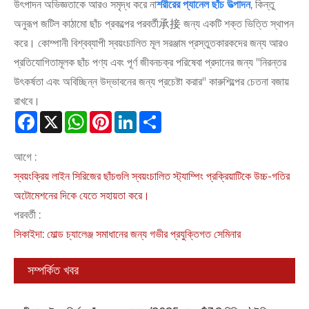
উৎপাদন অভিজ্ঞতাকে আরও সমৃদ্ধ করে না
শরীরের প্যানেল ছাঁচ উত্পাদন
, কিন্তু
অনুরূপ জটিল কাঠামো ছাঁচ প্রকল্পের পরবর্তী承接 জন্য একটি শক্ত ভিত্তি স্থাপন
করে। কোম্পানী বিশ্বব্যাপী স্বয়ংচালিত মূল সরঞ্জাম প্রস্তুতকারকদের জন্য আরও
প্রতিযোগিতামূলক ছাঁচ পণ্য এবং পূর্ণ জীবনচক্র পরিষেবা প্রদানের জন্য "নিরন্তর
উৎকর্ষতা এবং অবিচ্ছিন্ন উদ্ভাবনের জন্য প্রচেষ্টা করার" কারুশিল্পের চেতনা বজায়
রাখবে।
Facebook
X
WhatsApp
Pinterest
LinkedIn
Share
আগে :
স্বয়ংক্রিয় লাইন সিরিজের ছাঁচগুলি স্বয়ংচালিত স্ট্যাম্পিং প্রক্রিয়াটিকে উচ্চ-গতির
অটোমেশনের দিকে যেতে সহায়তা করে।
পরবর্তী :
সিকাইদা: মোল্ড চ্যালেঞ্জ সমাধানের জন্য গভীর প্রযুক্তিগত সেমিনার
সম্পর্কিত খবর