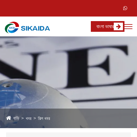
বাংলা ভাষার
বাড়ি
খবর
শিল্প খবর