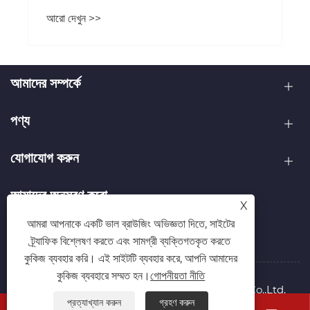
আরো দেখুন >>
আমাদের সম্পর্কে
পণ্য
যোগাযোগ করুন
আমাদের অনুসরণ করো
X
আমরা আপনাকে একটি ভাল ব্রাউজিং অভিজ্ঞতা দিতে, সাইটের
ট্র্যাফিক বিশ্লেষণ করতে এবং সামগ্রী ব্যক্তিগতকৃত করতে
কুকিজ ব্যবহার করি। এই সাইটটি ব্যবহার করে, আপনি আমাদের
কুকিজ ব্যবহারে সম্মত হন।
গোপনীয়তা নীতি
কপিরাইট © 2026 Sikaida (Tianjin) Int'L Trading Co.,Ltd.
প্রত্যাখ্যান করুন
গ্রহণ করুন
সর্বস্বত্ব সংরক্ষিত।