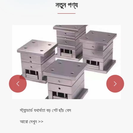
নতুন পণ্য


স্ট্যান্ডার্ড যথার্থতা বড় গেট ছাঁচ বেস
আরো দেখুন >>