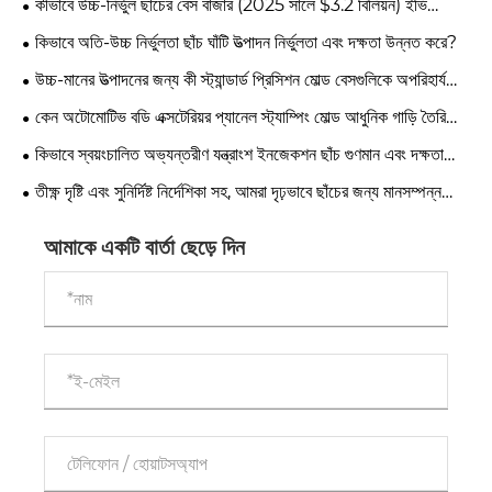
কীভাবে উচ্চ-নির্ভুল ছাঁচের বেস বাজার (2025 সালে $3.2 বিলিয়ন) ইভি
লাইটওয়েটিং এবং ইন্টিগ্রেটেড ডাই-কাস্টিং প্রবণতা দ্বারা পুনরায় আকার দেওয়া
কিভাবে অতি-উচ্চ নির্ভুলতা ছাঁচ ঘাঁটি উত্পাদন নির্ভুলতা এবং দক্ষতা উন্নত করে?
হচ্ছে?
উচ্চ-মানের উত্পাদনের জন্য কী স্ট্যান্ডার্ড প্রিসিশন মোল্ড বেসগুলিকে অপরিহার্য
করে তোলে?
কেন অটোমোটিভ বডি এক্সটেরিয়র প্যানেল স্ট্যাম্পিং মোল্ড আধুনিক গাড়ি তৈরিতে
গুরুত্বপূর্ণ?
কিভাবে স্বয়ংচালিত অভ্যন্তরীণ যন্ত্রাংশ ইনজেকশন ছাঁচ গুণমান এবং দক্ষতা
উন্নত করে?
তীক্ষ্ণ দৃষ্টি এবং সুনির্দিষ্ট নির্দেশিকা সহ, আমরা দৃঢ়ভাবে ছাঁচের জন্য মানসম্পন্ন
প্রতিরক্ষা লাইন স্থাপন করি।
আমাকে একটি বার্তা ছেড়ে দিন