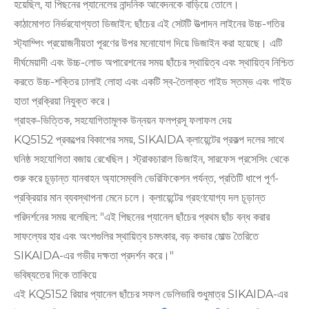
হয়েছিল, যা পিছনের প্যানেলের নান্দনিক আবেদনকে বাড়িয়ে তোলে।
কাঠামোগত নির্ভরযোগ্যতা ডিজাইন: ছাঁচের এই সেটটি উত্পাদন লাইনের উচ্চ-গতির
স্ট্যাম্পিং প্রয়োজনীয়তা পূরণের উপর মনোযোগ দিয়ে ডিজাইন করা হয়েছে। এটি
দীর্ঘমেয়াদী এবং উচ্চ-লোড অপারেশনের সময় ছাঁচের স্থায়িত্ব এবং স্থায়িত্ব নিশ্চিত
করতে উচ্চ-শক্তির ঢালাই লোহা এবং একটি স্ব-তৈলাক্ত গাইড স্তম্ভ এবং গাইড
হাতা প্রক্রিয়া নিযুক্ত করে।
গ্রাহক-ভিত্তিক, সহযোগিতামূলক উন্নয়ন ফলপ্রসূ ফলাফল দেয়
KQ5152 প্রকল্পের বিকাশের সময়, SIKAIDA ক্লায়েন্টের প্রকল্প দলের সাথে
ঘনিষ্ঠ সহযোগিতা বজায় রেখেছিল। স্ট্রাকচারাল ডিজাইন, সারফেস প্রসেসিং থেকে
শুরু করে চূড়ান্ত যানবাহন অ্যাসেম্বলি ভেরিফিকেশন পর্যন্ত, প্রতিটি ধাপে পূর্ণ-
প্রক্রিয়ার মান ব্যবস্থাপনা মেনে চলে। ক্লায়েন্টের গ্রহণযোগ্য দল চূড়ান্ত
পরিদর্শনের সময় বলেছিল: "এই পিছনের প্যানেল ছাঁচের প্রথম ছাঁচ বন্ধ করার
সাফল্যের হার এবং অংশগুলির স্থায়িত্ব চমৎকার, বড় কভার মোল্ড তৈরিতে
SIKAIDA-এর গভীর দক্ষতা প্রদর্শন করে।"
ভবিষ্যতের দিকে তাকিয়ে
এই KQ5152 রিয়ার প্যানেল ছাঁচের সফল ডেলিভারি শুধুমাত্র SIKAIDA-এর