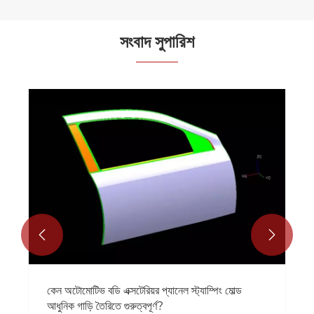
সংবাদ সুপারিশ


কেন অটোমোটিভ বডি এক্সটেরিয়র প্যানেল স্ট্যাম্পিং মোল্ড
আধুনিক গাড়ি তৈরিতে গুরুত্বপূর্ণ?