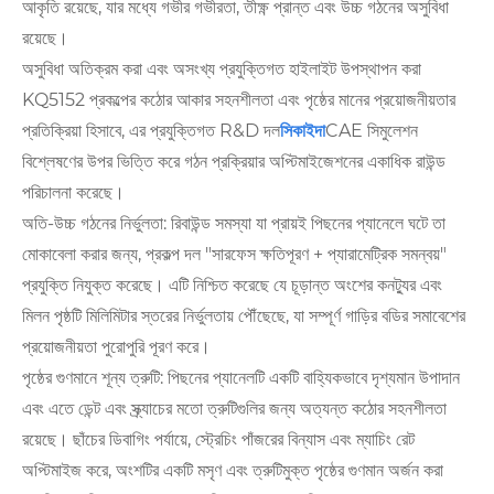
আকৃতি রয়েছে, যার মধ্যে গভীর গভীরতা, তীক্ষ্ণ প্রান্ত এবং উচ্চ গঠনের অসুবিধা
রয়েছে।
অসুবিধা অতিক্রম করা এবং অসংখ্য প্রযুক্তিগত হাইলাইট উপস্থাপন করা
KQ5152 প্রকল্পের কঠোর আকার সহনশীলতা এবং পৃষ্ঠের মানের প্রয়োজনীয়তার
প্রতিক্রিয়া হিসাবে, এর প্রযুক্তিগত R&D দল
সিকাইদা
CAE সিমুলেশন
বিশ্লেষণের উপর ভিত্তি করে গঠন প্রক্রিয়ার অপ্টিমাইজেশনের একাধিক রাউন্ড
পরিচালনা করেছে।
অতি-উচ্চ গঠনের নির্ভুলতা: রিবাউন্ড সমস্যা যা প্রায়ই পিছনের প্যানেলে ঘটে তা
মোকাবেলা করার জন্য, প্রকল্প দল "সারফেস ক্ষতিপূরণ + প্যারামেট্রিক সমন্বয়"
প্রযুক্তি নিযুক্ত করেছে। এটি নিশ্চিত করেছে যে চূড়ান্ত অংশের কনট্যুর এবং
মিলন পৃষ্ঠটি মিলিমিটার স্তরের নির্ভুলতায় পৌঁছেছে, যা সম্পূর্ণ গাড়ির বডির সমাবেশের
প্রয়োজনীয়তা পুরোপুরি পূরণ করে।
পৃষ্ঠের গুণমানে শূন্য ত্রুটি: পিছনের প্যানেলটি একটি বাহ্যিকভাবে দৃশ্যমান উপাদান
এবং এতে ডেন্ট এবং স্ক্র্যাচের মতো ত্রুটিগুলির জন্য অত্যন্ত কঠোর সহনশীলতা
রয়েছে। ছাঁচের ডিবাগিং পর্যায়ে, স্ট্রেচিং পাঁজরের বিন্যাস এবং ম্যাচিং রেট
অপ্টিমাইজ করে, অংশটির একটি মসৃণ এবং ত্রুটিমুক্ত পৃষ্ঠের গুণমান অর্জন করা