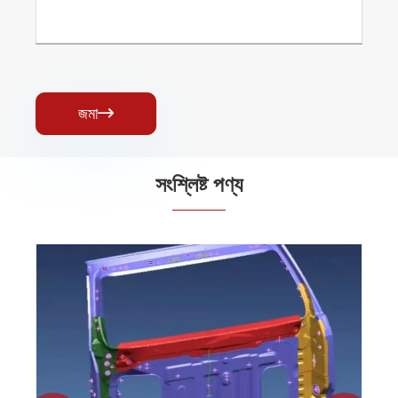
জমা

সংশ্লিষ্ট পণ্য