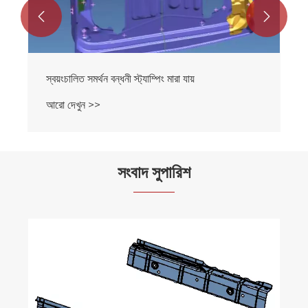


ংচালিত সমর্থন বন্ধনী স্ট্যাম্পিং মারা যায়
স্বয়ংচালিত 
 দেখুন >>
আরো দেখুন
সংবাদ সুপারিশ