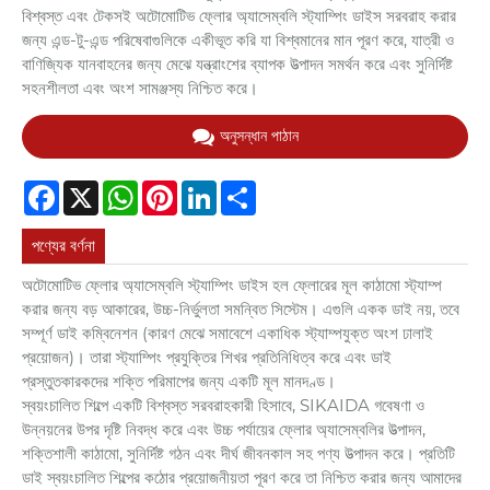
বিশ্বস্ত এবং টেকসই অটোমোটিভ ফ্লোর অ্যাসেম্বলি স্ট্যাম্পিং ডাইস সরবরাহ করার
জন্য এন্ড-টু-এন্ড পরিষেবাগুলিকে একীভূত করি যা বিশ্বমানের মান পূরণ করে, যাত্রী ও
বাণিজ্যিক যানবাহনের জন্য মেঝে যন্ত্রাংশের ব্যাপক উত্পাদন সমর্থন করে এবং সুনির্দিষ্ট
সহনশীলতা এবং অংশ সামঞ্জস্য নিশ্চিত করে।
অনুসন্ধান পাঠান
Facebook
X
WhatsApp
Pinterest
LinkedIn
Share
পণ্যের বর্ণনা
অটোমোটিভ ফ্লোর অ্যাসেম্বলি স্ট্যাম্পিং ডাইস হল ফ্লোরের মূল কাঠামো স্ট্যাম্প
করার জন্য বড় আকারের, উচ্চ-নির্ভুলতা সমন্বিত সিস্টেম। এগুলি একক ডাই নয়, তবে
সম্পূর্ণ ডাই কম্বিনেশন (কারণ মেঝে সমাবেশে একাধিক স্ট্যাম্পযুক্ত অংশ ঢালাই
প্রয়োজন)। তারা স্ট্যাম্পিং প্রযুক্তির শিখর প্রতিনিধিত্ব করে এবং ডাই
প্রস্তুতকারকদের শক্তি পরিমাপের জন্য একটি মূল মানদণ্ড।
স্বয়ংচালিত শিল্পে একটি বিশ্বস্ত সরবরাহকারী হিসাবে, SIKAIDA গবেষণা ও
উন্নয়নের উপর দৃষ্টি নিবদ্ধ করে এবং উচ্চ পর্যায়ের ফ্লোর অ্যাসেম্বলির উত্পাদন,
শক্তিশালী কাঠামো, সুনির্দিষ্ট গঠন এবং দীর্ঘ জীবনকাল সহ পণ্য উত্পাদন করে। প্রতিটি
ডাই স্বয়ংচালিত শিল্পের কঠোর প্রয়োজনীয়তা পূরণ করে তা নিশ্চিত করার জন্য আমাদের