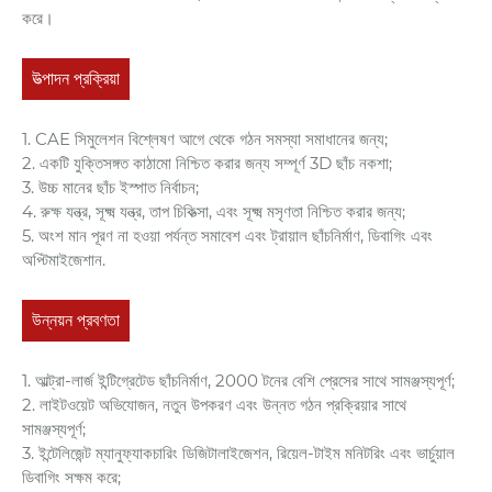
করে।
উত্পাদন প্রক্রিয়া
1. CAE সিমুলেশন বিশ্লেষণ আগে থেকে গঠন সমস্যা সমাধানের জন্য;
2. একটি যুক্তিসঙ্গত কাঠামো নিশ্চিত করার জন্য সম্পূর্ণ 3D ছাঁচ নকশা;
3. উচ্চ মানের ছাঁচ ইস্পাত নির্বাচন;
4. রুক্ষ যন্ত্র, সূক্ষ্ম যন্ত্র, তাপ চিকিত্সা, এবং সূক্ষ্ম মসৃণতা নিশ্চিত করার জন্য;
5. অংশ মান পূরণ না হওয়া পর্যন্ত সমাবেশ এবং ট্রায়াল ছাঁচনির্মাণ, ডিবাগিং এবং
অপ্টিমাইজেশান.
উন্নয়ন প্রবণতা
1. আল্ট্রা-লার্জ ইন্টিগ্রেটেড ছাঁচনির্মাণ, 2000 টনের বেশি প্রেসের সাথে সামঞ্জস্যপূর্ণ;
2. লাইটওয়েট অভিযোজন, নতুন উপকরণ এবং উন্নত গঠন প্রক্রিয়ার সাথে
সামঞ্জস্যপূর্ণ;
3. ইন্টেলিজেন্ট ম্যানুফ্যাকচারিং ডিজিটালাইজেশন, রিয়েল-টাইম মনিটরিং এবং ভার্চুয়াল
ডিবাগিং সক্ষম করে;