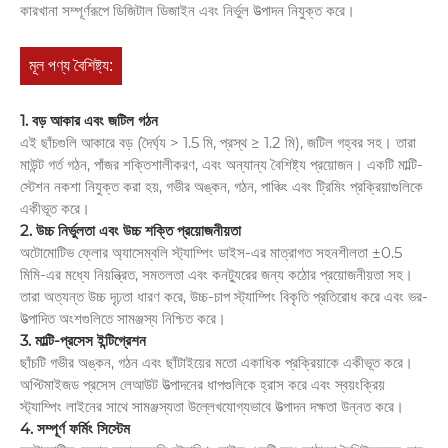
কারখানা সম্পূর্ণরূপে ডিজিটাল ডিজাইন এবং নির্ভুল উত্পাদন নিযুক্ত করে।
মূল পণ্য বৈশিষ্ট্য:
1. বড় আকার এবং জটিল গঠন
এই ছাঁচগুলি আকারে বড় (দৈর্ঘ্য > 1.5 মি, প্রস্থ ≥ 1.2 মি), জটিল গহ্বর সহ। তারা
মাউন্ট গর্ত গঠন, পাঁজর শক্তিশালীকরণ, এবং অন্যান্য বৈশিষ্ট্য প্রয়োজন। একটি মাল্টি-
স্টেশন নকশা নিযুক্ত করা হয়, গভীর অঙ্কন, গঠন, পাঞ্চিং এবং ট্রিমিং প্রক্রিয়াগুলিকে
একীভূত করে।
2. উচ্চ নির্ভুলতা এবং উচ্চ শক্তি প্রয়োজনীয়তা
অটোমোটিভ ফ্লোর অ্যাসেম্বলি স্ট্যাম্পিং ডাইস-এর মাত্রাগত সহনশীলতা ±0.5
মিমি-এর মধ্যে নিয়ন্ত্রিত, সমতলতা এবং কনট্যুরের জন্য কঠোর প্রয়োজনীয়তা সহ।
তারা অত্যন্ত উচ্চ দৃঢ়তা ধারণ করে, উচ্চ-চাপ স্ট্যাম্পিং বিকৃতি প্রতিরোধ করে এবং ভর-
উত্পাদিত অংশগুলিতে সামঞ্জস্য নিশ্চিত করে।
3. মাল্টি-প্রসেস ইন্টিগ্রেশন
ছাঁচটি গভীর অঙ্কন, গঠন এবং ছাঁটাইয়ের মতো একাধিক প্রক্রিয়াকে একীভূত করে।
অপ্টিমাইজড প্রসেস লেআউট উত্পাদনের ধাপগুলিকে হ্রাস করে এবং স্বয়ংক্রিয়
স্ট্যাম্পিং লাইনের সাথে সামঞ্জস্যতা উল্লেখযোগ্যভাবে উত্পাদন দক্ষতা উন্নত করে।
4. সম্পূর্ণ ফর্মিং সিস্টেম