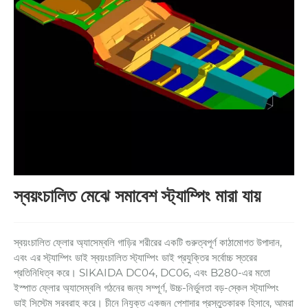
স্বয়ংচালিত মেঝে সমাবেশ স্ট্যাম্পিং মারা যায়
স্বয়ংচালিত ফ্লোর অ্যাসেম্বলি গাড়ির শরীরের একটি গুরুত্বপূর্ণ কাঠামোগত উপাদান,
এবং এর স্ট্যাম্পিং ডাই স্বয়ংচালিত স্ট্যাম্পিং ডাই প্রযুক্তির সর্বোচ্চ স্তরের
প্রতিনিধিত্ব করে। SIKAIDA DC04, DC06, এবং B280-এর মতো
ইস্পাত ফ্লোর অ্যাসেম্বলি গঠনের জন্য সম্পূর্ণ, উচ্চ-নির্ভুলতা বড়-স্কেল স্ট্যাম্পিং
ডাই সিস্টেম সরবরাহ করে। চীনে নিযুক্ত একজন পেশাদার প্রস্তুতকারক হিসাবে, আমরা