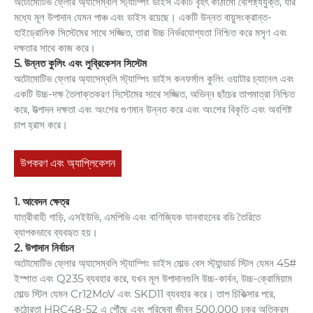
অটোমোটিভ ফ্লোর অ্যাসেম্বলি স্ট্যাম্পিং ডাইস একটি বৃহৎ কাঠামো বৈশিষ্ট্যযুক্ত, যার
মধ্যে মূল উপাদান যেমন পাঞ্চ এবং ডাইস রয়েছে। একটি উন্নত বায়ুসংক্রান্ত-
হাইড্রোলিক সিস্টেমের সাথে সজ্জিত, তারা উচ্চ নির্ভরযোগ্যতা নিশ্চিত করে মসৃণ এবং
দক্ষতার সাথে কাজ করে।
5. উন্নত কুলিং এবং লুব্রিকেশন সিস্টেম
অটোমোটিভ ফ্লোর অ্যাসেম্বলি স্ট্যাম্পিং ডাইস কনফর্মাল কুলিং ওয়াটার চ্যানেল এবং
একটি উচ্চ-দক্ষ তৈলাক্তকরণ সিস্টেমের সাথে সজ্জিত, অভিন্ন ছাঁচের তাপমাত্রা নিশ্চিত
করে, উত্পাদন দক্ষতা এবং অংশের গুণমান উন্নত করে এবং অংশের বিকৃতি এবং অবশিষ্ট
চাপ হ্রাস করে।
উপকরণ এবং অ্যাপ্লিকেশন
1. আবেদন ক্ষেত্র
যাত্রীবাহী গাড়ি, এসইউভি, এমপিভি এবং বাণিজ্যিক যানবাহনের বডি তৈরিতে
ব্যাপকভাবে ব্যবহৃত হয়।
2. উপাদান নির্বাচন
অটোমোটিভ ফ্লোর অ্যাসেম্বলি স্ট্যাম্পিং ডাইস মোল্ড বেস স্ট্যান্ডার্ড স্টিল যেমন 45#
ইস্পাত এবং Q235 ব্যবহার করে, যখন মূল উপাদানগুলি উচ্চ-কার্বন, উচ্চ-ক্রোমিয়াম
মোল্ড স্টিল যেমন Cr12MoV এবং SKD11 ব্যবহার করে। তাপ চিকিত্সার পরে,
কঠোরতা HRC48-52 এ পৌঁছে এবং পরিষেবা জীবন 500,000 চক্র অতিক্রম