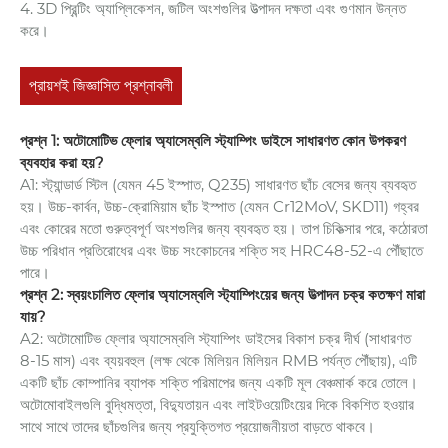
4. 3D প্রিন্টিং অ্যাপ্লিকেশন, জটিল অংশগুলির উত্পাদন দক্ষতা এবং গুণমান উন্নত
করে।
প্রায়শই জিজ্ঞাসিত প্রশ্নাবলী
প্রশ্ন 1: অটোমোটিভ ফ্লোর অ্যাসেম্বলি স্ট্যাম্পিং ডাইসে সাধারণত কোন উপকরণ
ব্যবহার করা হয়?
A1: স্ট্যান্ডার্ড স্টিল (যেমন 45 ইস্পাত, Q235) সাধারণত ছাঁচ বেসের জন্য ব্যবহৃত
হয়। উচ্চ-কার্বন, উচ্চ-ক্রোমিয়াম ছাঁচ ইস্পাত (যেমন Cr12MoV, SKD11) গহ্বর
এবং কোরের মতো গুরুত্বপূর্ণ অংশগুলির জন্য ব্যবহৃত হয়। তাপ চিকিত্সার পরে, কঠোরতা
উচ্চ পরিধান প্রতিরোধের এবং উচ্চ সংকোচনের শক্তি সহ HRC48-52-এ পৌঁছাতে
পারে।
প্রশ্ন 2: স্বয়ংচালিত ফ্লোর অ্যাসেম্বলি স্ট্যাম্পিংয়ের জন্য উত্পাদন চক্র কতক্ষণ মারা
যায়?
A2: অটোমোটিভ ফ্লোর অ্যাসেম্বলি স্ট্যাম্পিং ডাইসের বিকাশ চক্র দীর্ঘ (সাধারণত
8-15 মাস) এবং ব্যয়বহুল (লক্ষ থেকে মিলিয়ন মিলিয়ন RMB পর্যন্ত পৌঁছায়), এটি
একটি ছাঁচ কোম্পানির ব্যাপক শক্তি পরিমাপের জন্য একটি মূল বেঞ্চমার্ক করে তোলে।
অটোমোবাইলগুলি বুদ্ধিমত্তা, বিদ্যুতায়ন এবং লাইটওয়েটিংয়ের দিকে বিকশিত হওয়ার
সাথে সাথে তাদের ছাঁচগুলির জন্য প্রযুক্তিগত প্রয়োজনীয়তা বাড়তে থাকবে।